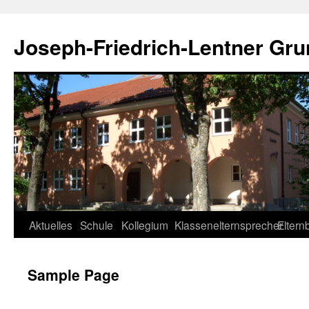
Zum
Inhalt
Joseph-Friedrich-Lentner Gru
springen
Aktuelles
Schule
Kollegium
Klassenelternsprecher
Eltern
Sample Page